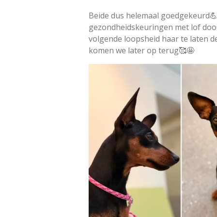
Beide dus helemaal goedgekeurd💪
gezondheidskeuringen met lof door
volgende loopsheid haar te laten d
komen we later op terug🥰🤩