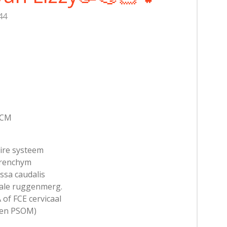
44
/CM
aire systeem
arenchym
ssa caudalis
cale ruggenmerg.
of FCE cervicaal
een PSOM)