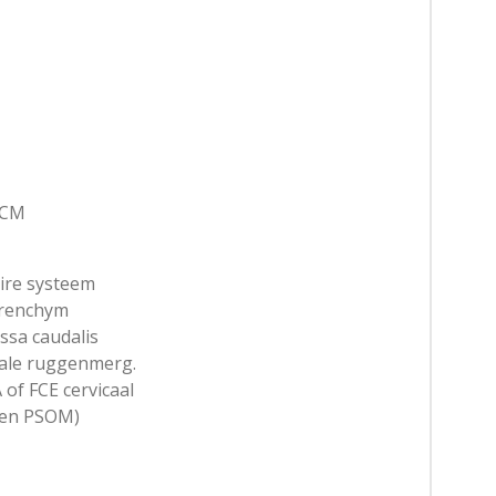
/CM
aire systeem
arenchym
ssa caudalis
cale ruggenmerg.
of FCE cervicaal
een PSOM)