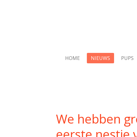
Ga
direct
naar
de
hoofdinhoud
HOME
NIEUWS
PUPS
We hebben gro
eerste nestje 