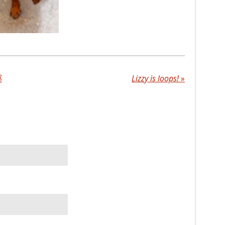

Lizzy is loops!
»