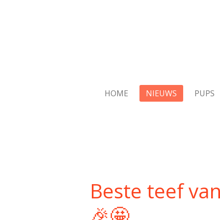
Ga
direct
naar
de
hoofdinhoud
HOME
NIEUWS
PUPS
Beste teef van
🎉🤩