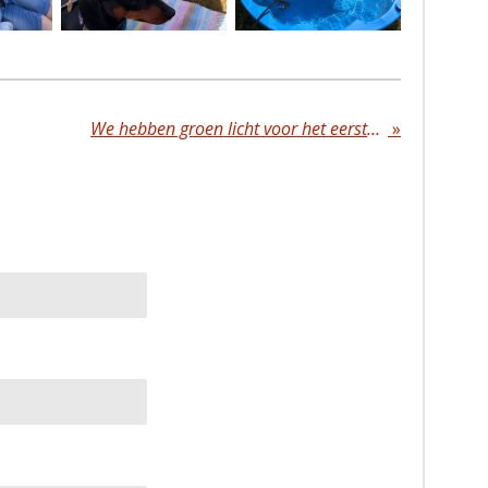
We hebben groen licht voor het eerste nestje van Lizzy🥳💪🏻🍀
»