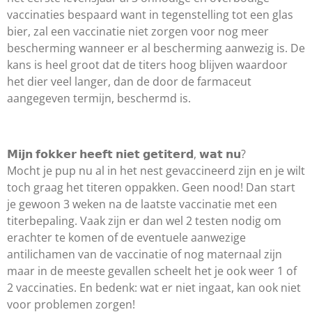
vaccinaties bespaard want in tegenstelling tot een glas
bier, zal een vaccinatie niet zorgen voor nog meer
bescherming wanneer er al bescherming aanwezig is. De
kans is heel groot dat de titers hoog blijven waardoor
het dier veel langer, dan de door de farmaceut
aangegeven termijn, beschermd is.
𝗠𝗶𝗷𝗻 𝗳𝗼𝗸𝗸𝗲𝗿 𝗵𝗲𝗲𝗳𝘁 𝗻𝗶𝗲𝘁 𝗴𝗲𝘁𝗶𝘁𝗲𝗿𝗱, 𝘄𝗮𝘁 𝗻𝘂?
Mocht je pup nu al in het nest gevaccineerd zijn en je wilt
toch graag het titeren oppakken. Geen nood! Dan start
je gewoon 3 weken na de laatste vaccinatie met een
titerbepaling. Vaak zijn er dan wel 2 testen nodig om
erachter te komen of de eventuele aanwezige
antilichamen van de vaccinatie of nog maternaal zijn
maar in de meeste gevallen scheelt het je ook weer 1 of
2 vaccinaties. En bedenk: wat er niet ingaat, kan ook niet
voor problemen zorgen!