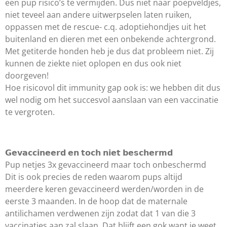
een pup risico’s te vermijden. Dus niet naar poepveldjes,
niet teveel aan andere uitwerpselen laten ruiken,
oppassen met de rescue- c.q. adoptiehondjes uit het
buitenland en dieren met een onbekende achtergrond.
Met getiterde honden heb je dus dat probleem niet. Zij
kunnen de ziekte niet oplopen en dus ook niet
doorgeven!
Hoe risicovol dit immunity gap ook is: we hebben dit dus
wel nodig om het succesvol aanslaan van een vaccinatie
te vergroten.
𝗚𝗲𝘃𝗮𝗰𝗰𝗶𝗻𝗲𝗲𝗿𝗱 𝗲𝗻 𝘁𝗼𝗰𝗵 𝗻𝗶𝗲𝘁 𝗯𝗲𝘀𝗰𝗵𝗲𝗿𝗺𝗱
Pup netjes 3x gevaccineerd maar toch onbeschermd
Dit is ook precies de reden waarom pups altijd
meerdere keren gevaccineerd werden/worden in de
eerste 3 maanden. In de hoop dat de maternale
antilichamen verdwenen zijn zodat dat 1 van die 3
vaccinaties aan zal slaan. Dat blijft een gok want je weet