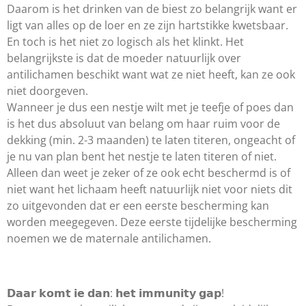
Daarom is het drinken van de biest zo belangrijk want er
ligt van alles op de loer en ze zijn hartstikke kwetsbaar.
En toch is het niet zo logisch als het klinkt. Het
belangrijkste is dat de moeder natuurlijk over
antilichamen beschikt want wat ze niet heeft, kan ze ook
niet doorgeven.
Wanneer je dus een nestje wilt met je teefje of poes dan
is het dus absoluut van belang om haar ruim voor de
dekking (min. 2-3 maanden) te laten titeren, ongeacht of
je nu van plan bent het nestje te laten titeren of niet.
Alleen dan weet je zeker of ze ook echt beschermd is of
niet want het lichaam heeft natuurlijk niet voor niets dit
zo uitgevonden dat er een eerste bescherming kan
worden meegegeven. Deze eerste tijdelijke bescherming
noemen we de maternale antilichamen.
𝗗𝗮𝗮𝗿 𝗸𝗼𝗺𝘁 𝗶𝗲 𝗱𝗮𝗻: 𝗵𝗲𝘁 𝗶𝗺𝗺𝘂𝗻𝗶𝘁𝘆 𝗴𝗮𝗽!