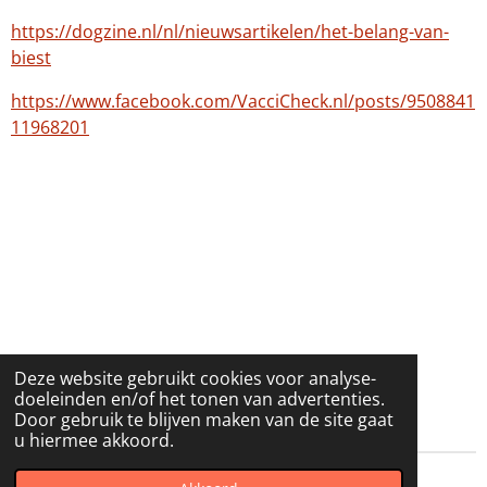
https://dogzine.nl/nl/nieuwsartikelen/het-belang-van-
biest
https://www.facebook.com/VacciCheck.nl/posts/9508841
11968201
Deze website gebruikt cookies voor analyse-
doeleinden en/of het tonen van advertenties.
Titeren met Vaccicheck
Door gebruik te blijven maken van de site gaat
u hiermee akkoord.