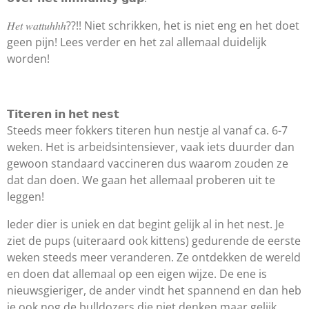
𝐻𝑒𝑡 𝑤𝑎𝑡𝑡𝑢ℎℎℎ??!! Niet schrikken, het is niet eng en het doet
geen pijn! Lees verder en het zal allemaal duidelijk
worden!
𝗧𝗶𝘁𝗲𝗿𝗲𝗻 𝗶𝗻 𝗵𝗲𝘁 𝗻𝗲𝘀𝘁
Steeds meer fokkers titeren hun nestje al vanaf ca. 6-7
weken. Het is arbeidsintensiever, vaak iets duurder dan
gewoon standaard vaccineren dus waarom zouden ze
dat dan doen. We gaan het allemaal proberen uit te
leggen!
Ieder dier is uniek en dat begint gelijk al in het nest. Je
ziet de pups (uiteraard ook kittens) gedurende de eerste
weken steeds meer veranderen. Ze ontdekken de wereld
en doen dat allemaal op een eigen wijze. De ene is
nieuwsgieriger, de ander vindt het spannend en dan heb
je ook nog de bulldozers die niet denken maar gelijk