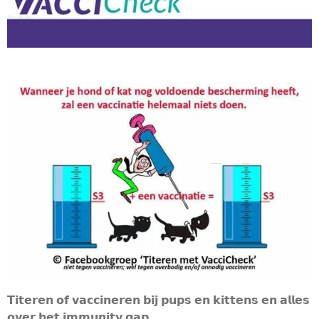
𝗧𝗶𝘁𝗲𝗿𝗲𝗻 𝗼𝗳 𝘃𝗮𝗰𝗰𝗶𝗻𝗲𝗿𝗲𝗻 𝗯𝗶𝗷 𝗽𝘂𝗽𝘀 𝗲𝗻 𝗸𝗶𝘁𝘁𝗲𝗻𝘀 𝗲𝗻 𝗮𝗹𝗹𝗲𝘀
𝗼𝘃𝗲𝗿 𝗵𝗲𝘁 𝗶𝗺𝗺𝘂𝗻𝗶𝘁𝘆 𝗴𝗮𝗽.