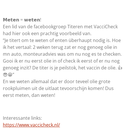
𝗠𝗲𝘁𝗲𝗻 = 𝘄𝗲𝘁𝗲𝗻!
Een lid van de facebookgroep Titeren met VacciCheck
had hier ook een prachtig voorbeeld van.
“Je titert om te weten of enten überhaupt nodig is. Hoe
ik het vertaal: 2 weken terug zat er nog genoeg olie in
mn auto, monteuradvies was om nu nog es te checken.
Gooi ik er nu eerst olie in of check ik eerst of er nu nog
genoeg inzit? De titer is je peilstok, het vaccin de olie.
👍
😎
😁
”
En we weten allemaal dat er door teveel olie grote
rookpluimen uit de uitlaat tevoorschijn komen! Dus
eerst meten, dan weten!
Interessante links:
https://www.vaccicheck.nl/