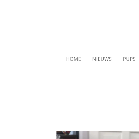
Ga
direct
naar
de
hoofdinhoud
HOME
NIEUWS
PUPS