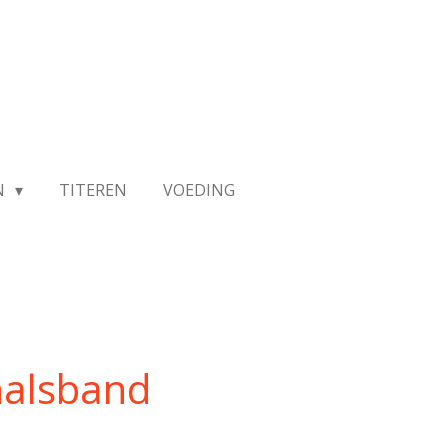
N
TITEREN
VOEDING
halsband