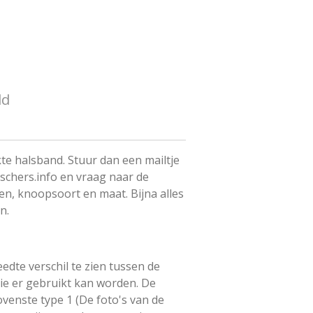
ld
e halsband. Stuur dan een mailtje
hers.info en vraag naar de
en, knoopsoort en maat. Bijna alles
en.
eedte verschil te zien tussen de
die er gebruikt kan worden. De
ovenste type 1 (De foto's van de