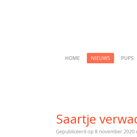
Ga
direct
naar
de
hoofdinhoud
HOME
NIEUWS
PUPS
Saartje verwa
Gepubliceerd op 8 november 2020 