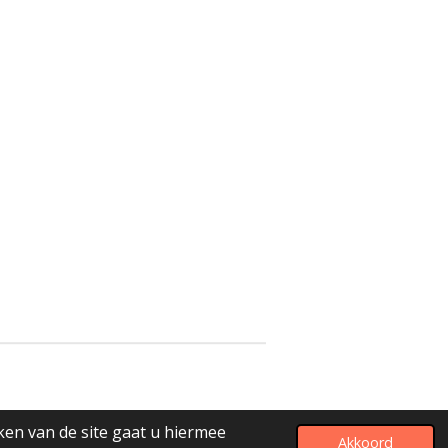
ken van de site gaat u hiermee
Akkoord