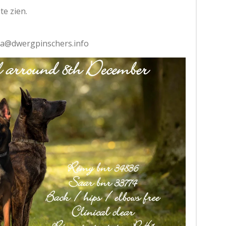
te zien.
ha@dwergpinschers.info