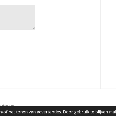
's dream
/of het tonen van advertenties. Door gebruik te blijven ma