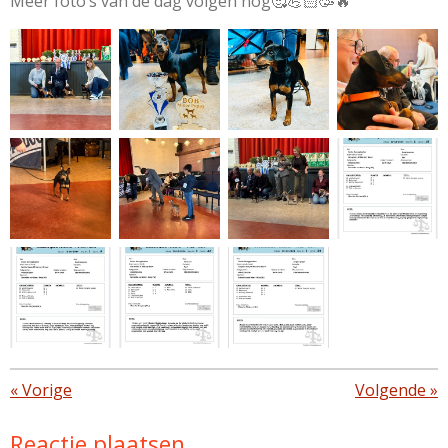
Meer foto’s van de dag volgen nog🥰💪🏻🥳🔥
«
Vorige
Volgende
»
Reactie plaatsen