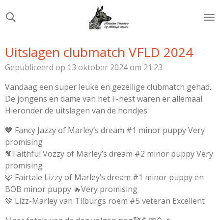
Ga
direct
naar
de
Uitslagen clubmatch VFLD 2024
hoofdinhoud
Gepubliceerd op 13 oktober 2024 om 21:23
Vandaag een super leuke en gezellige clubmatch gehad.
De jongens en dame van het F-nest waren er allemaal.
Hieronder de uitslagen van de hondjes:
💙 Fancy Jazzy of Marley’s dream #1 minor puppy Very
promising
🩵Faithful Vozzy of Marley’s dream #2 minor puppy Very
promising
🩷 Fairtale Lizzy of Marley’s dream #1 minor puppy en
BOB minor puppy 🔥Very promising
💚 Lizz-Marley van Tilburgs roem #5 veteran Excellent